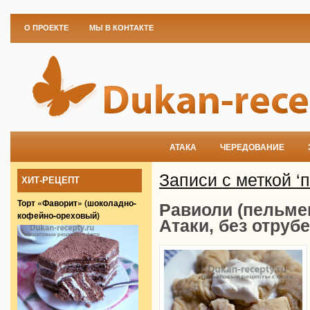
О ПРОЕКТЕ
МЫ В КОНТАКТЕ
АТАКА
ЧЕРЕДОВАНИЕ
Записи с меткой ‘
ХИТ-РЕЦЕПТ
Торт «Фаворит» (шоколадно-
Равиоли (пельмен
кофейно-ореховый)
Атаки, без отруб