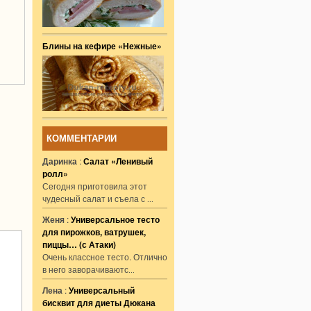
Блины на кефире «Нежные»
КОММЕНТАРИИ
Даринка
:
Салат «Ленивый
ролл»
Сегодня приготовила этот
чудесный салат и съела с
...
Женя
:
Универсальное тесто
для пирожков, ватрушек,
пиццы… (с Атаки)
Очень классное тесто. Отлично
в него заворачиваютс
...
Лена
:
Универсальный
бисквит для диеты Дюкана