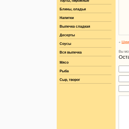
Торты, пирожные
Блины, оладьи
Напитки
Выпечка сладкая
Десерты
«
Шкме
Соусы
Вы м
Вся выпечка
Ост
Мясо
Рыба
Сыр, творог