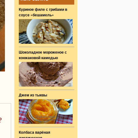
Куриное филе с грибами в
соусе «бешамель»
Шоколадное мороженое с
конжаковой камедью
Джем из тыквы
?
Колбаса варёная
диетическая