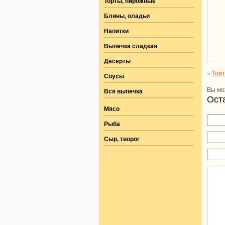
Торты, пирожные
Блины, оладьи
Напитки
Выпечка сладкая
Десерты
«
Торт
Соусы
Вы м
Вся выпечка
Ост
Мясо
Рыба
Сыр, творог