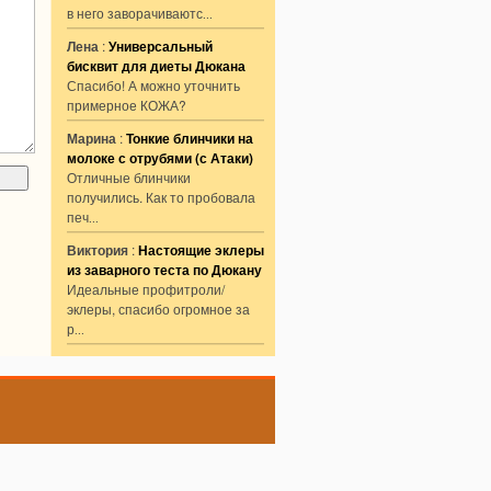
в него заворачиваютс
...
Лена
:
Универсальный
бисквит для диеты Дюкана
Спасибо! А можно уточнить
примерное КОЖА?
Марина
:
Тонкие блинчики на
молоке с отрубями (с Атаки)
Отличные блинчики
получились. Как то пробовала
печ
...
Виктория
:
Настоящие эклеры
из заварного теста по Дюкану
Идеальные профитроли/
эклеры, спасибо огромное за
р
...