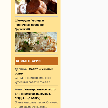
Шкмерули (курица в
чесночном соусе по-
грузински)
КОММЕНТАРИИ
Даринка
:
Салат «Ленивый
ролл»
Сегодня приготовила этот
чудесный салат и съела с
...
Женя
:
Универсальное тесто
для пирожков, ватрушек,
пиццы… (с Атаки)
Очень классное тесто. Отлично
в него заворачиваютс
...