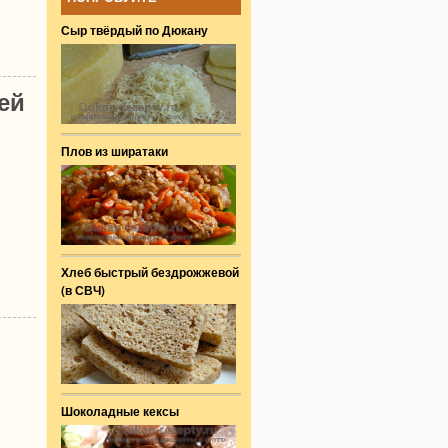
Сыр твёрдый по Дюкану
ей
Плов из ширатаки
Хлеб быстрый бездрожжевой
(в СВЧ)
Шоколадные кексы