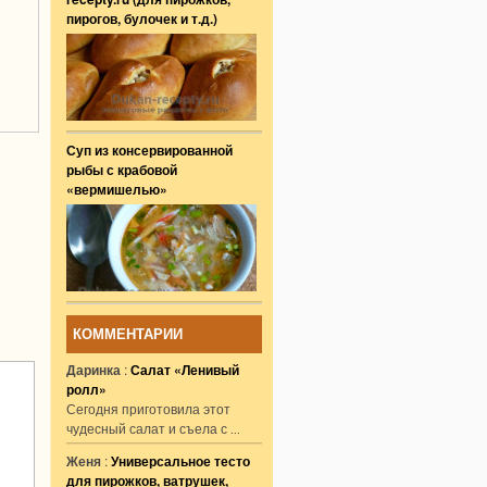
пирогов, булочек и т.д.)
Суп из консервированной
рыбы с крабовой
«вермишелью»
КОММЕНТАРИИ
Даринка
:
Салат «Ленивый
ролл»
Сегодня приготовила этот
чудесный салат и съела с
...
Женя
:
Универсальное тесто
для пирожков, ватрушек,