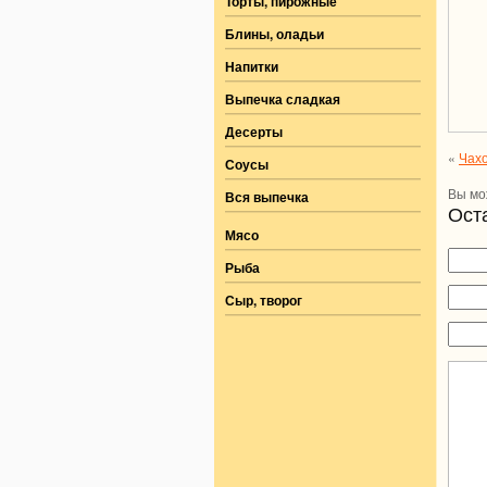
Торты, пирожные
Блины, оладьи
Напитки
Выпечка сладкая
Десерты
«
Чах
Соусы
Вы м
Вся выпечка
Ост
Мясо
Рыба
Сыр, творог