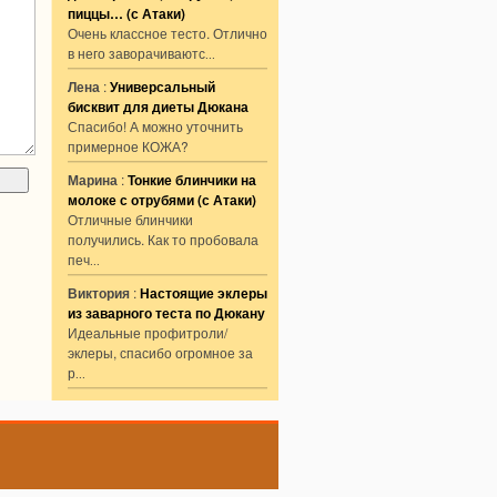
пиццы… (с Атаки)
Очень классное тесто. Отлично
в него заворачиваютс
...
Лена
:
Универсальный
бисквит для диеты Дюкана
Спасибо! А можно уточнить
примерное КОЖА?
Марина
:
Тонкие блинчики на
молоке с отрубями (с Атаки)
Отличные блинчики
получились. Как то пробовала
печ
...
Виктория
:
Настоящие эклеры
из заварного теста по Дюкану
Идеальные профитроли/
эклеры, спасибо огромное за
р
...