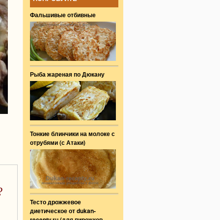
Фальшивые отбивные
Рыба жареная по Дюкану
Тонкие блинчики на молоке с
отрубями (с Атаки)
?
Тесто дрожжевое
диетическое от dukan-
recepty.ru (для пирожков,