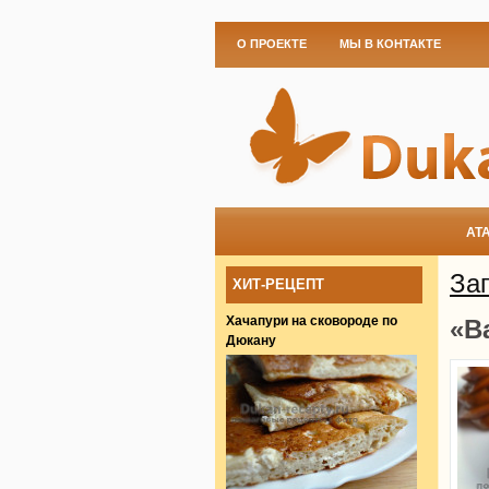
О ПРОЕКТЕ
МЫ В КОНТАКТЕ
АТ
Зап
ХИТ-РЕЦЕПТ
Хачапури на сковороде по
«В
Дюкану