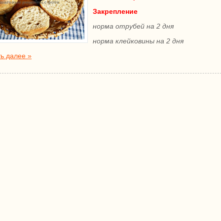
Закрепление
норма отрубей на 2 дня
норма клейковины на 2 дня
ь далее »