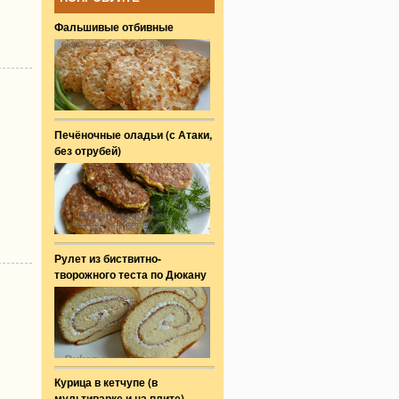
Фальшивые отбивные
Печёночные оладьи (с Атаки,
без отрубей)
Рулет из биствитно-
творожного теста по Дюкану
Курица в кетчупе (в
мультиварке и на плите)