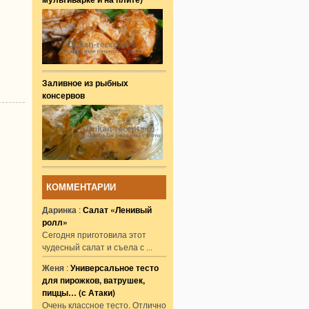
Заливное из рыбных
консервов
КОММЕНТАРИИ
Даринка
:
Салат «Ленивый
ролл»
Сегодня приготовила этот
чудесный салат и съела с
...
Женя
:
Универсальное тесто
для пирожков, ватрушек,
пиццы… (с Атаки)
Очень классное тесто. Отлично