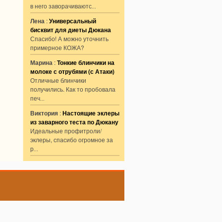
в него заворачиваютс
...
Лена
:
Универсальный
бисквит для диеты Дюкана
Спасибо! А можно уточнить
примерное КОЖА?
Марина
:
Тонкие блинчики на
молоке с отрубями (с Атаки)
Отличные блинчики
получились. Как то пробовала
печ
...
Виктория
:
Настоящие эклеры
из заварного теста по Дюкану
Идеальные профитроли/
эклеры, спасибо огромное за
р
...