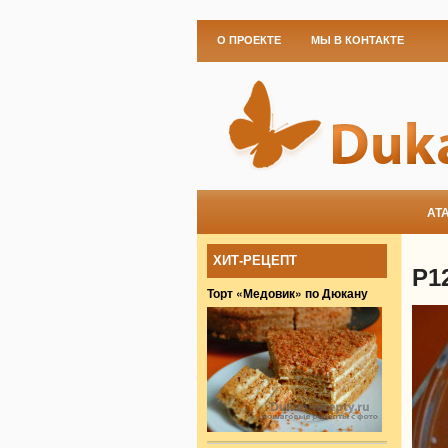
О ПРОЕКТЕ
МЫ В КОНТАКТЕ
АТ
ХИТ-РЕЦЕПТ
P1
Торт «Медовик» по Дюкану