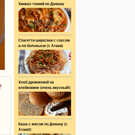
Хинкал тонкий по Дюкану
Спагетти ширатаки с соусом
а-ля болоньезе (с Атаки)
Хлеб дрожжевой на
?
клейковине (очень вкусный!)
Каша с мясом по Дюкану (с
Атаки!)