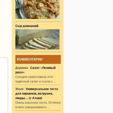
Сыр домашний
КОММЕНТАРИИ
Даринка
:
Салат «Ленивый
ролл»
Сегодня приготовила этот
чудесный салат и съела с
...
Женя
:
Универсальное тесто
для пирожков, ватрушек,
пиццы… (с Атаки)
Очень классное тесто. Отлично
в него заворачиваютс
...