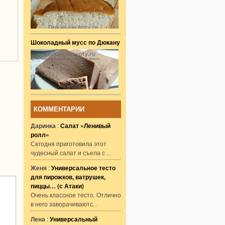
Шоколадный мусс по Дюкану
КОММЕНТАРИИ
Даринка
:
Салат «Ленивый
ролл»
Сегодня приготовила этот
чудесный салат и съела с
...
Женя
:
Универсальное тесто
для пирожков, ватрушек,
пиццы… (с Атаки)
Очень классное тесто. Отлично
в него заворачиваютс
...
Лена
:
Универсальный