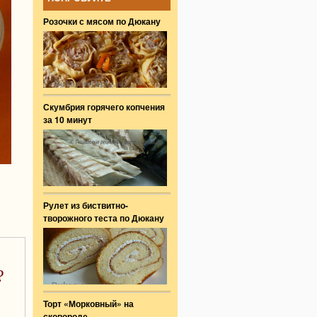
Розочки с мясом по Дюкану
Скумбрия горячего копчения
за 10 минут
Рулет из биствитно-
творожного теста по Дюкану
?
Торт «Морковный» на
сковороде