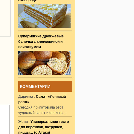
Супермягкие дрожжевые
булочки с клейковиной и
псиллиумом
КОММЕНТАРИИ
Даринка
:
Салат «Ленивый
ролл»
Сегодня приготовила этот
чудесный салат и съела с
...
Женя
:
Универсальное тесто
для пирожков, ватрушек,
пиццы… (с Атаки)