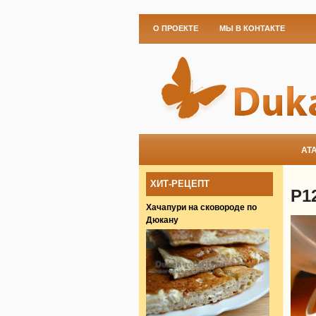
О ПРОЕКТЕ
МЫ В КОНТАКТЕ
АТ
ХИТ-РЕЦЕПТ
P1
Хачапури на сковороде по
Дюкану