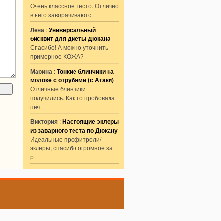
Очень классное тесто. Отлично
в него заворачиваютс
...
Лена
:
Универсальный
бисквит для диеты Дюкана
Спасибо! А можно уточнить
примерное КОЖА?
Марина
:
Тонкие блинчики на
молоке с отрубями (с Атаки)
Отличные блинчики
получились. Как то пробовала
печ
...
Виктория
:
Настоящие эклеры
из заварного теста по Дюкану
Идеальные профитроли/
эклеры, спасибо огромное за
р
...