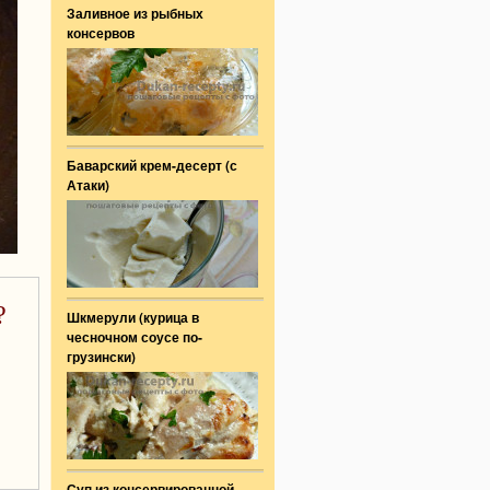
Заливное из рыбных
консервов
Баварский крем-десерт (с
Атаки)
?
Шкмерули (курица в
чесночном соусе по-
грузински)
Суп из консервированной