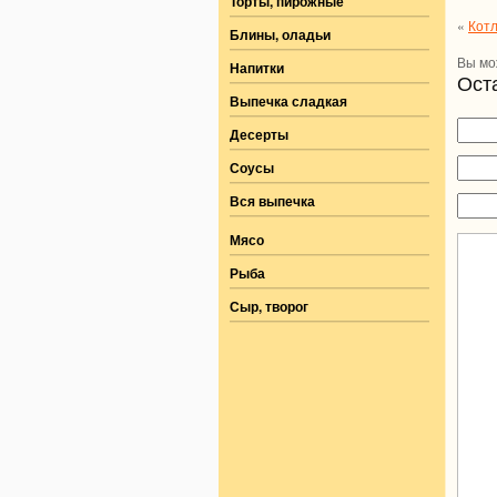
Торты, пирожные
«
Кот
Блины, оладьи
Вы м
Напитки
Ост
Выпечка сладкая
Десерты
Соусы
Вся выпечка
Мясо
Рыба
Сыр, творог