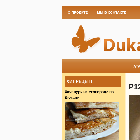
О ПРОЕКТЕ
МЫ В КОНТАКТЕ
АТ
ХИТ-РЕЦЕПТ
P1
Хачапури на сковороде по
Дюкану