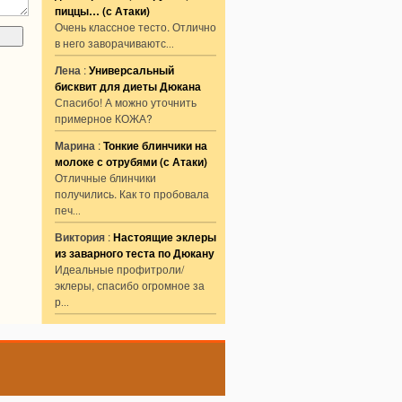
пиццы… (с Атаки)
Очень классное тесто. Отлично
в него заворачиваютс
...
Лена
:
Универсальный
бисквит для диеты Дюкана
Спасибо! А можно уточнить
примерное КОЖА?
Марина
:
Тонкие блинчики на
молоке с отрубями (с Атаки)
Отличные блинчики
получились. Как то пробовала
печ
...
Виктория
:
Настоящие эклеры
из заварного теста по Дюкану
Идеальные профитроли/
эклеры, спасибо огромное за
р
...