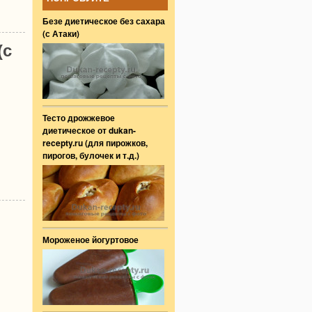
Безе диетическое без сахара
(с Атаки)
(с
Тесто дрожжевое
диетическое от dukan-
recepty.ru (для пирожков,
пирогов, булочек и т.д.)
Мороженое йогуртовое