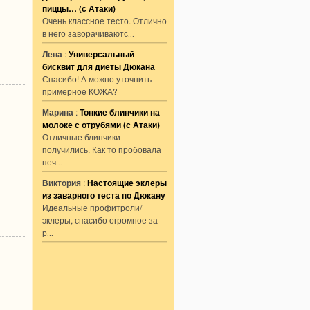
пиццы… (с Атаки)
Очень классное тесто. Отлично
в него заворачиваютс
...
Лена
:
Универсальный
бисквит для диеты Дюкана
Спасибо! А можно уточнить
примерное КОЖА?
Марина
:
Тонкие блинчики на
молоке с отрубями (с Атаки)
Отличные блинчики
получились. Как то пробовала
печ
...
Виктория
:
Настоящие эклеры
из заварного теста по Дюкану
Идеальные профитроли/
эклеры, спасибо огромное за
р
...