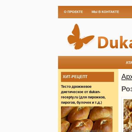
О ПРОЕКТЕ
МЫ В КОНТАКТЕ
АТ
Ар
ХИТ-РЕЦЕПТ
Тесто дрожжевое
Ро
диетическое от dukan-
recepty.ru (для пирожков,
пирогов, булочек и т.д.)