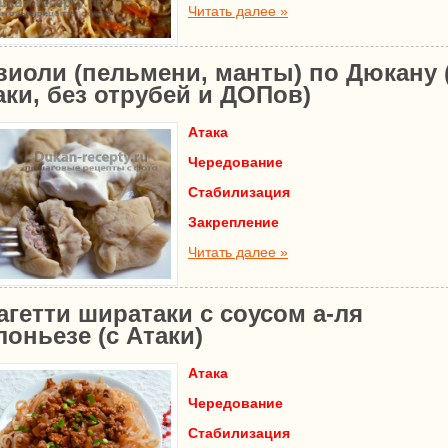
Читать далее »
виоли (пельмени, манты) по Дюкану 
аки, без отрубей и ДОПов)
Атака
Чередование
Стабилизация
Закрепление
Читать далее »
агетти ширатаки с соусом а-ля
лоньезе (с Атаки)
Атака
Чередование
Стабилизация